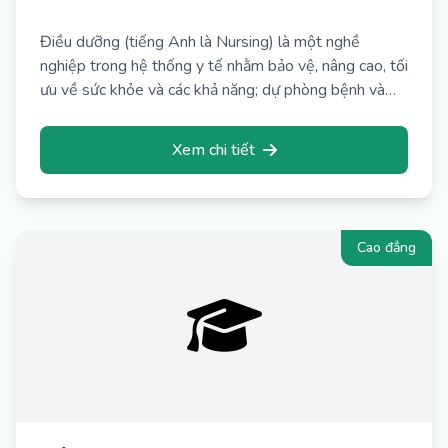
Điều dưỡng (tiếng Anh là Nursing) là một nghề
nghiệp trong hệ thống y tế nhằm bảo vệ, nâng cao, tối
ưu về sức khỏe và các khả năng; dự phòng bệnh và
chấn thương; thực hiện nhiệm vụ xoa dịu nỗi đau qua
chẩn đoán và điều trị đáp ứng con người; tăng cường
Xem chi tiết
chăm sóc sức khỏe cho các cá nhân, gia đình, cộng
đồng và xã hội. Mục tiêu của ngành Điều dưỡng đó là
đào tạo, xây dựng đội ngũ nhân viên, sinh viên có ý
thức tổ chức kỷ luật, có trách nhiệm trước sức khỏe
Cao đẳng
của người dân, người bệnh. Có phẩm chất đạo đức tốt,
có thái độ đúng đắn, có kiến thức khoa học cơ bản
vững chắc. Có kiến thức và kỹ năng thực hành nghề
theo tiêu chuẩn. Có kiến thức tốt về khoa học xã hội -
khoa học tự nhiên - khoa học chuyên ngành về khối
ngành chăm sóc sức khỏe của người bệnh và ngành
điều dưỡng, từ đó chăm sóc người bệnh, nâng cao sức
khỏe cho người bệnh. Theo học ngành này, sinh viên